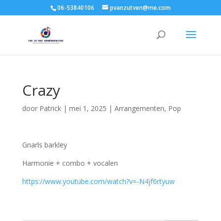
06-53840106
pvanzutven@me.com
Crazy
door
Patrick
|
mei 1, 2025
|
Arrangementen
,
Pop
Gnarls barkley
Harmonie + combo + vocalen
https://www.youtube.com/watch?v=-N4jf6rtyuw