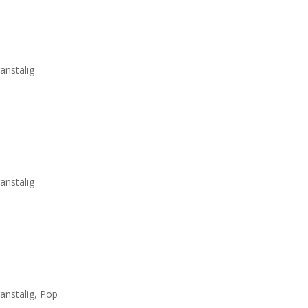
ranstalig
ranstalig
ranstalig
,
Pop