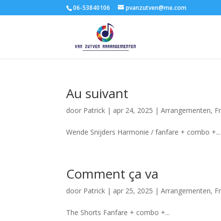
06-53840106
pvanzutven@me.com
Au suivant
door
Patrick
|
apr 24, 2025
|
Arrangementen
,
F
Wende Snijders Harmonie / fanfare + combo +...
Comment ça va
door
Patrick
|
apr 25, 2025
|
Arrangementen
,
F
The Shorts Fanfare + combo +...