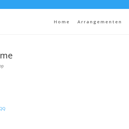
Home
Arrangementen
ame
op
xQQ