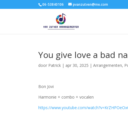
06-53840106
pvanzutven@me.com
You give love a bad n
door
Patrick
|
apr 30, 2025
|
Arrangementen
,
P
Bon Jovi
Harmonie + combo + vocalen
https://www.youtube.com/watch?v=KrZHPOeO