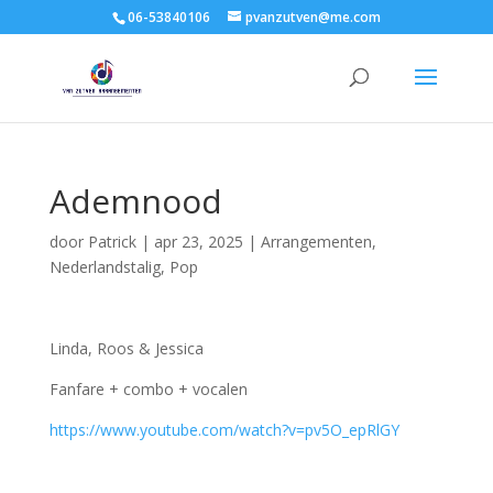
06-53840106
pvanzutven@me.com
Ademnood
door
Patrick
|
apr 23, 2025
|
Arrangementen
,
Nederlandstalig
,
Pop
Linda, Roos & Jessica
Fanfare + combo + vocalen
https://www.youtube.com/watch?v=pv5O_epRlGY