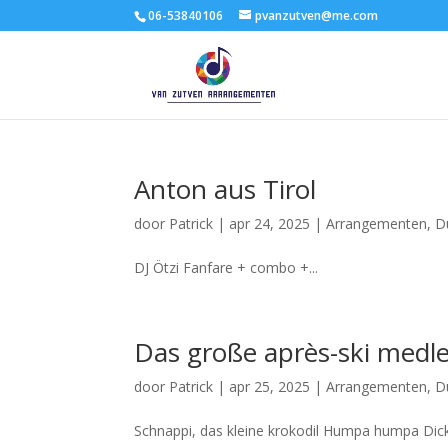
06-53840106
pvanzutven@me.com
Anton aus Tirol
door
Patrick
|
apr 24, 2025
|
Arrangementen
,
D
DJ Ötzi Fanfare + combo +...
Das große après-ski medl
door
Patrick
|
apr 25, 2025
|
Arrangementen
,
D
Schnappi, das kleine krokodil Humpa humpa Dic