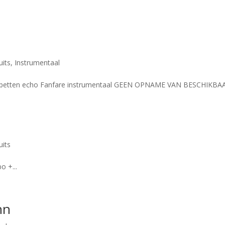
uits
,
Instrumentaal
ompetten echo Fanfare instrumentaal GEEN OPNAME VAN BESCHIKBA
uits
o +...
hn