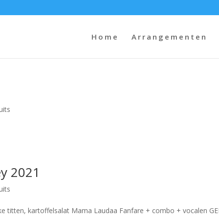
Home
Arrangementen
uits
ey 2021
uits
ke titten, kartoffelsalat Mama Laudaa Fanfare + combo + vocalen G